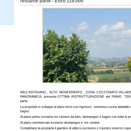
restante parte - Euro 119.000
NELL'ASTIGIANO , ALTO MONFERRATO , ZONA COCCONATO-VILLADEA
PANORAMICA, presenta OTTIMA RISTRUTTURAZIONE del PIANO TERRENO e
parte.
La proprietà si sviluppa al piano terra con ingresso , luminosa cucina abitabile
bagno.
Al piano primo troviamo tre camere da letto, disimpegno e bagno con tutte le pr
Al piano seminterrato troviamo disimpegno e tre cantine.
Completano la prorpietà il giardino di utilizzo esclusivo e il portico esterno coper