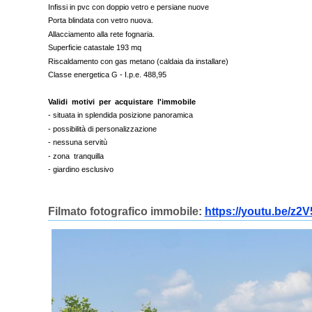
Infissi in pvc con doppio vetro e persiane nuove
Porta blindata con vetro nuova.
Allacciamento alla rete fognaria.
Superficie catastale 193 mq
Riscaldamento con gas metano (caldaia da installare)
Classe energetica G - I.p.e. 488,95
Validi motivi per acquistare l'immobile
- situata in splendida posizione panoramica
- possibilità di personalizzazione
- nessuna servitù
- zona tranquilla
- giardino esclusivo
Filmato fotografico immobile:
https://youtu.be/z2