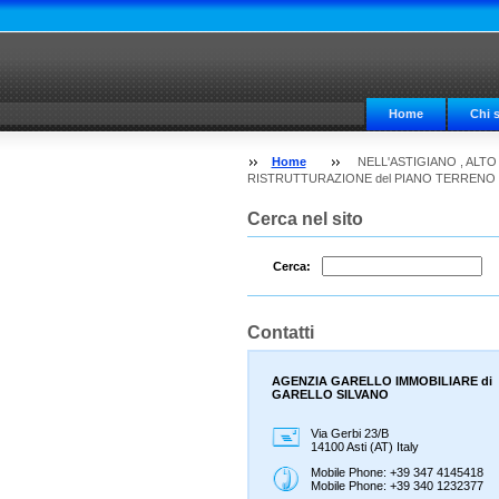
Home
Chi 
Home
NELL'ASTIGIANO , ALT
RISTRUTTURAZIONE del PIANO TERRENO ed è in
Cerca nel sito
Cerca:
Contatti
AGENZIA GARELLO IMMOBILIARE di
GARELLO SILVANO
Via Gerbi 23/B
14100 Asti (AT) Italy
Mobile Phone: +39 347 4145418
Mobile Phone: +39 340 1232377