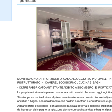
- porticato
MONTEMAGNO (AT) PORZIONE DI CASA-ALLOGGIO SU PIU' LIVELLI 
RISTRUTTURATO 4 CAMERE , SOGGIORNO , CUCINA 2 BAGNI
- OLTRE FABBRICATO ANTISTANTE ADIBITO A SGOMBERO E PORTICA
La proprietà è situata in paese , comoda a tutti i servizi che sono raggiungibili a
Si sviluppa su tre livelli dove al piano terra troviamo un comodo bilocale indip
abitabile e bagno, con risaldamento con caldaia a metano e contatori luce e gas
Al piano primo e secondo , con accesso da scala esterna e ingresso indipende
da ingresso, disimpegno, ampia zona giorno con cucina a vista e bagno al pian