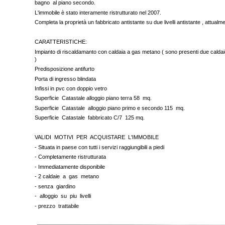
bagno al piano secondo.
L'immobile è stato interamente ristrutturato nel 2007.
Completa la proprietà un fabbricato antistante su due livelli antistante , attualm
CARATTERISTICHE:
Impianto di riscaldamanto con caldaia a gas metano ( sono presenti due cald
)
Predisposizione antifurto
Porta di ingresso blindata
Infissi in pvc con doppio vetro
Superficie Catastale alloggio piano terra 58 mq.
Superficie Catastale alloggio piano primo e secondo 115 mq.
Superficie Catastale fabbricato C/7 125 mq.
VALIDI MOTIVI PER ACQUISTARE L'IMMOBILE
- Situata in paese con tutti i servizi raggiungibili a piedi
- Completamente ristrutturata
- Immediatamente disponibile
- 2 caldaie a gas metano
- senza giardino
- alloggio su piu livelli
- prezzo trattabile