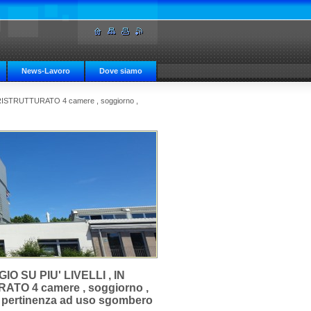
News-Lavoro
Dove siamo
TRUTTURATO 4 camere , soggiorno ,
 SU PIU' LIVELLI , IN
 4 camere , soggiorno ,
 di pertinenza ad uso sgombero