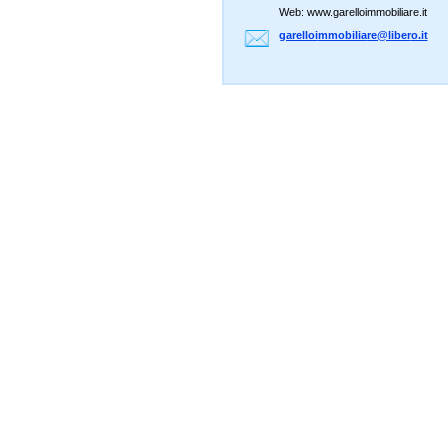
Web: www.garelloimmobiliare.it
garelloi
mmobilia
re@liber
o.it