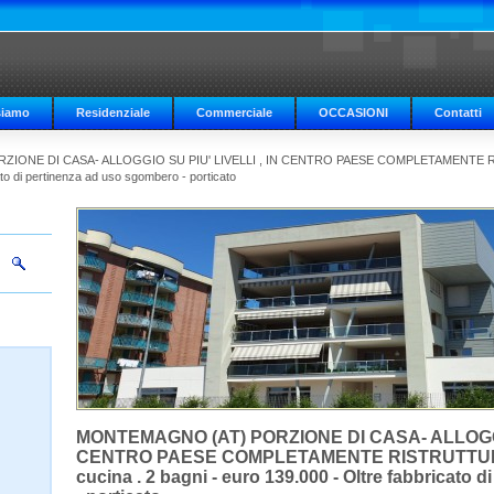
siamo
Residenziale
Commerciale
OCCASIONI
Contatti
IONE DI CASA- ALLOGGIO SU PIU' LIVELLI , IN CENTRO PAESE COMPLETAMENTE RIS
ato di pertinenza ad uso sgombero - porticato
MONTEMAGNO (AT) PORZIONE DI CASA- ALLOGGIO
CENTRO PAESE COMPLETAMENTE RISTRUTTURATO
cucina . 2 bagni - euro 139.000 - Oltre fabbricato