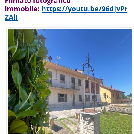
Filmato fotografico
immobile:
https://youtu.be/96dJvPr
ZAlI