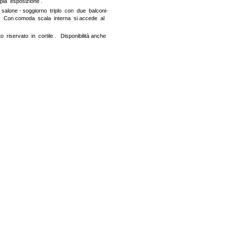
pia esposizione .
 salone - soggiorno triplo con due balconi-
 . Con comoda scala interna si accede al
riservato in cortile . Disponibilità anche