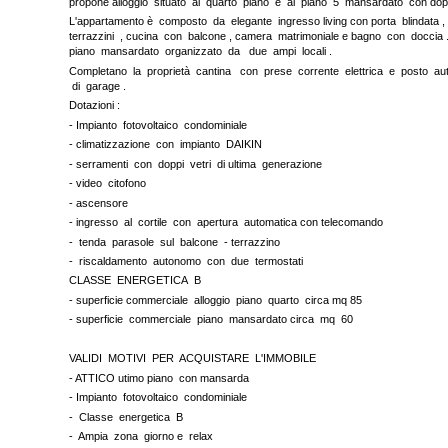
propone alloggio situato al quarto piano e al piano 5 mansardato con dop
L'appartamento è composto da elegante ingresso living con porta blindata ,
terrazzini , cucina con balcone , camera matrimoniale e bagno con doccia
piano mansardato organizzato da due ampi locali .
Completano la proprietà cantina con prese corrente elettrica e posto auto 
di garage .
Dotazioni :
- Impianto fotovoltaico condominiale
- climatizzazione con impianto DAIKIN
- serramenti con doppi vetri di ultima generazione
- video citofono
- ascensore
- ingresso al cortile con apertura automatica con telecomando
- tenda parasole sul balcone - terrazzino
- riscaldamento autonomo con due termostati
CLASSE ENERGETICA B
- superficie commerciale alloggio piano quarto circa mq 85
- superficie commerciale piano mansardato circa mq 60
VALIDI MOTIVI PER ACQUISTARE L'IMMOBILE
- ATTICO utimo piano con mansarda
- Impianto fotovoltaico condominiale
- Classe energetica B
- Ampia zona giorno e relax