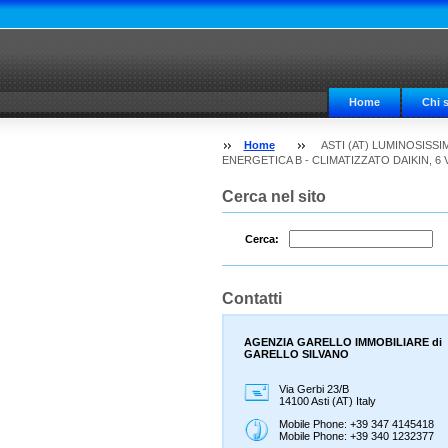
Home
Chi 
Home
ASTI (AT) LUMINOSISS
ENERGETICA B - CLIMATIZZATO DAIKIN, 6 V
Cerca nel sito
Cerca:
Contatti
AGENZIA GARELLO IMMOBILIARE di
GARELLO SILVANO
Via Gerbi 23/B
14100 Asti (AT) Italy
Mobile Phone: +39 347 4145418
Mobile Phone: +39 340 1232377