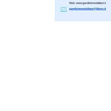
Web: www.garelloimmobiliare.it
garelloi
mmobilia
re@liber
o.it