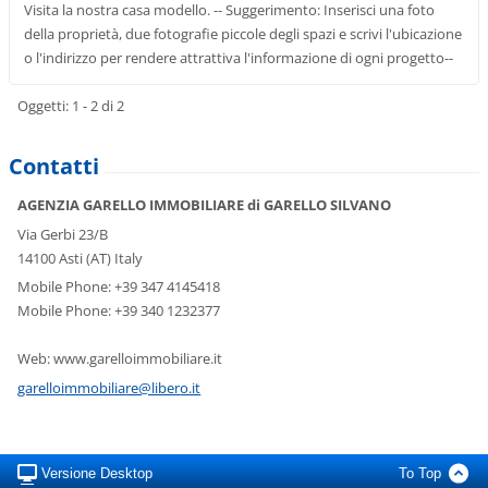
Visita la nostra casa modello. -- Suggerimento: Inserisci una foto
della proprietà, due fotografie piccole degli spazi e scrivi l'ubicazione
o l'indirizzo per rendere attrattiva l'informazione di ogni progetto--
Oggetti: 1 - 2 di 2
Contatti
AGENZIA GARELLO IMMOBILIARE di GARELLO SILVANO
Via Gerbi 23/B
14100 Asti (AT) Italy
Mobile Phone: +39 347 4145418
Mobile Phone: +39 340 1232377
Web: www.garelloimmobiliare.it
garelloi
mmobilia
re@liber
o.it
Versione Desktop
To Top